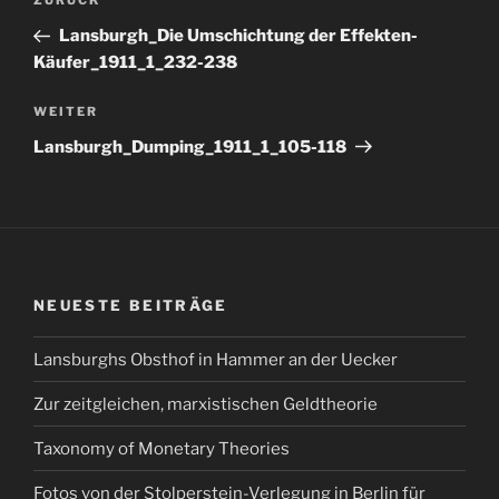
Vorheriger
ZURÜCK
Beitrag
Lansburgh_Die Umschichtung der Effekten-
Käufer_1911_1_232-238
Nächster
WEITER
Beitrag
Lansburgh_Dumping_1911_1_105-118
NEUESTE BEITRÄGE
Lansburghs Obsthof in Hammer an der Uecker
Zur zeitgleichen, marxistischen Geldtheorie
Taxonomy of Monetary Theories
Fotos von der Stolperstein-Verlegung in Berlin für