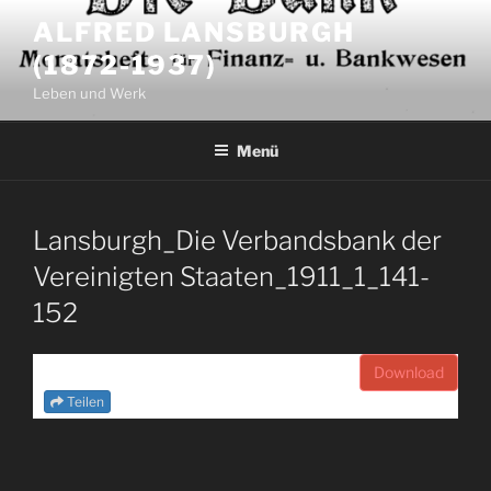
Zum
ALFRED LANSBURGH
Inhalt
(1872-1937)
springen
Leben und Werk
Menü
Lansburgh_Die Verbandsbank der
Vereinigten Staaten_1911_1_141-
152
Download
Teilen