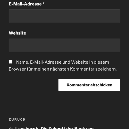
E-Mail-Adresse
*
Website
Name, E-Mail-Adresse und Website in diesem
Browser für meinen nächsten Kommentar speichern.
Beitragsnavigation
Vorheriger
ZURÜCK
Beitrag
Lansburgh_Die Zukunft der Bank von