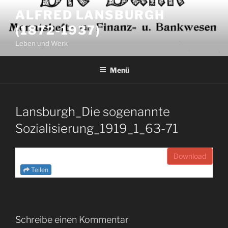
Zum
ALFRED LANSBURGH
Inhalt
(1872-1937)
springen
Leben und Werk
Menü
Lansburgh_Die sogenannte
Sozialisierung_1919_1_63-71
Download
Teilen
Schreibe einen Kommentar