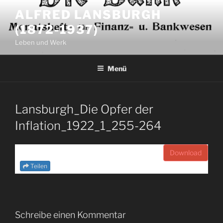
Zum
ALFRED LANSBURGH
Inhalt
(1872-1937)
springen
Leben und Werk
Menü
Lansburgh_Die Opfer der
Inflation_1922_1_255-264
Download
Teilen
Schreibe einen Kommentar