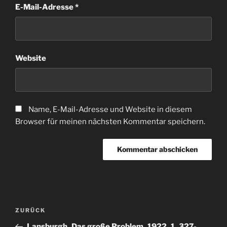
E-Mail-Adresse
*
Website
Name, E-Mail-Adresse und Website in diesem
Browser für meinen nächsten Kommentar speichern.
Beitragsnavigation
Vorheriger
ZURÜCK
Beitrag
Lansburgh_Das große Problem_1922_1_327-