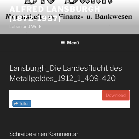
Zum
ALFRED LANSBURGH
Inhalt
(1872-1937)
springen
Leben und Werk
Menü
Lansburgh_Die Landesflucht des
Metallgeldes_1912_1_409-420
Download
Teilen
Schreibe einen Kommentar