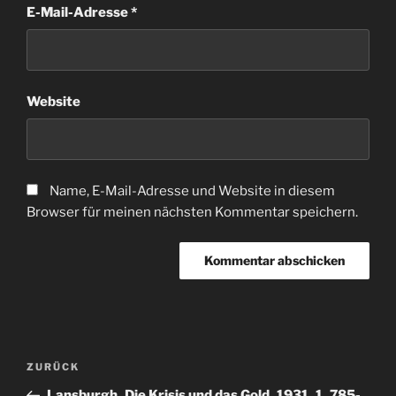
E-Mail-Adresse
*
Website
Name, E-Mail-Adresse und Website in diesem
Browser für meinen nächsten Kommentar speichern.
Beitragsnavigation
Vorheriger
ZURÜCK
Beitrag
Lansburgh_Die Krisis und das Gold_1931_1_785-