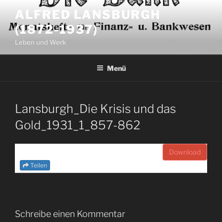
Zum
ALFRED LANSBURGH
Inhalt
(1872-1937)
springen
Leben und Werk
Menü
Lansburgh_Die Krisis und das
Gold_1931_1_857-862
Download
Teilen
Schreibe einen Kommentar