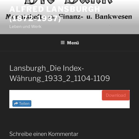
Zum
ALFRED LANSBURGH
Inhalt
(1872-1937)
springen
Leben und Werk
Menü
Lansburgh_Die Index-
Währung_1933_2_1104-1109
Download
Teilen
Schreibe einen Kommentar