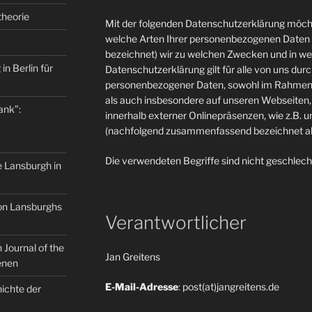
theorie
Mit der folgenden Datenschutzerklärung möcht
welche Arten Ihrer personenbezogenen Daten 
bezeichnet) wir zu welchen Zwecken und in w
in Berlin für
Datenschutzerklärung gilt für alle von uns du
personenbezogener Daten, sowohl im Rahmen 
als auch insbesondere auf unseren Webseiten, 
ank”:
innerhalb externer Onlinepräsenzen, wie z.B. u
(nachfolgend zusammenfassend bezeichnet als
Die verwendeten Begriffe sind nicht geschlech
e Lansburgh in
on Lansburghs
Verantwortlicher
Journal of the
Jan Greitens
enen
E-Mail-Adresse
: post(at)jangreitens.de
ichte der