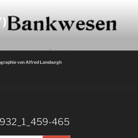
)
graphie von Alfred Lansburgh
_1932_1_459-465