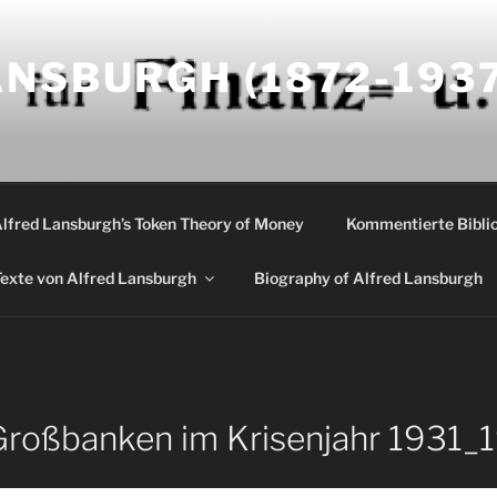
NSBURGH (1872-1937
Alfred Lansburgh’s Token Theory of Money
Kommentierte Biblio
exte von Alfred Lansburgh
Biography of Alfred Lansburgh
Großbanken im Krisenjahr 1931