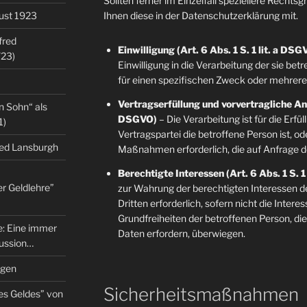
Sollten ferner im Einzelfall speziellere Rechts
gust 1923
Ihnen diese in der Datenschutzerklärung mit.
fred
Einwilligung (Art. 6 Abs. 1 S. 1 lit. a DSG
/23)
Einwilligung in die Verarbeitung der sie b
für einen spezifischen Zweck oder mehre
Vertragserfüllung und vorvertragliche Anfr
n Sohn“ als
DSGVO)
– Die Verarbeitung ist für die Erfü
1)
Vertragspartei die betroffene Person ist, o
red Lansburgh
Maßnahmen erforderlich, die auf Anfrage d
Berechtigte Interessen (Art. 6 Abs. 1 S. 1
er Geldlehre”
zur Wahrung der berechtigten Interessen d
Dritten erforderlich, sofern nicht die Inter
Grundfreiheiten der betroffenen Person, d
re: Eine immer
Daten erfordern, überwiegen.
kussion…
ngen
Sicherheitsmaßnahmen
es Geldes” von