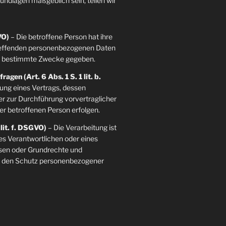
grundlagen maßgeblich sein, teilen wir
VO)
– Die betroffene Person hat ihre
etreffenden personenbezogenen Daten
re bestimmte Zwecke gegeben.
agen (Art. 6 Abs. 1 S. 1 lit. b.
llung eines Vertrags, dessen
der zur Durchführung vorvertraglicher
er betroffenen Person erfolgen.
 lit. f. DSGVO)
– Die Verarbeitung ist
es Verantwortlichen oder eines
essen oder Grundrechte und
ie den Schutz personenbezogener