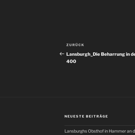
Beitragsnavigation
Vorheriger
ZURÜCK
Beitrag
Lansburgh_Die Beharrung in d
400
NEUESTE BEITRÄGE
Lansburghs Obsthof in Hammer an d