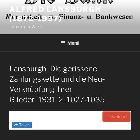
Zum
ALFRED LANSBURGH
Inhalt
(1872-1937)
springen
Leben und Werk
Menü
Lansburgh_Die gerissene
Zahlungskette und die Neu-
Verknüpfung ihrer
Glieder_1931_2_1027-1035
Download
Teilen