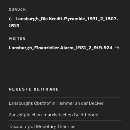
Beitragsnavigation
Vorheriger
ZURÜCK
Beitrag
Lansburgh_Die Kredit-Pyramide_1931_2_1507-
1513
Nächster
WEITER
Beitrag
Lansburgh_Finanzieller Alarm_1931_2_919-924
NEUESTE BEITRÄGE
Lansburghs Obsthof in Hammer an der Uecker
Zur zeitgleichen, marxistischen Geldtheorie
Taxonomy of Monetary Theories