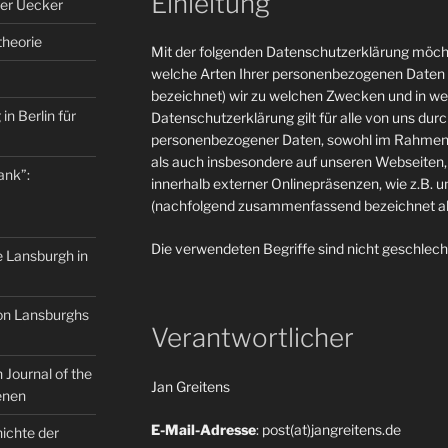
Einleitung
er Uecker
theorie
Mit der folgenden Datenschutzerklärung möcht
welche Arten Ihrer personenbezogenen Daten 
bezeichnet) wir zu welchen Zwecken und in w
in Berlin für
Datenschutzerklärung gilt für alle von uns du
personenbezogener Daten, sowohl im Rahmen 
als auch insbesondere auf unseren Webseiten, 
ank”:
innerhalb externer Onlinepräsenzen, wie z.B. u
(nachfolgend zusammenfassend bezeichnet als
Die verwendeten Begriffe sind nicht geschlech
e Lansburgh in
on Lansburghs
Verantwortlicher
Journal of the
Jan Greitens
enen
E-Mail-Adresse
: post(at)jangreitens.de
ichte der