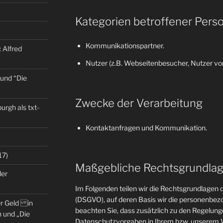
Kategorien betroffener Pers
Kommunikationspartner.
 Alfred
Nutzer (z.B. Webseitenbesucher, Nutzer von
 und “Die
Zwecke der Verarbeitung
rgh als txt-
Kontaktanfragen und Kommunikation.
17)
Maßgebliche Rechtsgrundla
der
Im Folgenden teilen wir die Rechtsgrundlage
(DSGVO), auf deren Basis wir die personenbezo
er Geld in
beachten Sie, dass zusätzlich zu den Regelun
 und „Die
Datenschutzvorgaben in Ihrem bzw. unserem W