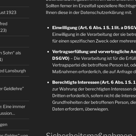
Sollten ferner im Einzelfall speziellere Rechts
gust 1923
Ihnen diese in der Datenschutzerklärung mit.
fred
Einwilligung (Art. 6 Abs. 1 S. 1 lit. a DSG
/23)
Einwilligung in die Verarbeitung der sie b
für einen spezifischen Zweck oder mehre
Vertragserfüllung und vorvertragliche Anfr
n Sohn“ als
DSGVO)
– Die Verarbeitung ist für die Erfü
1)
Vertragspartei die betroffene Person ist, o
red Lansburgh
Maßnahmen erforderlich, die auf Anfrage d
Berechtigte Interessen (Art. 6 Abs. 1 S. 1
er Geldlehre”
zur Wahrung der berechtigten Interessen d
Dritten erforderlich, sofern nicht die Inter
Grundfreiheiten der betroffenen Person, d
re: Eine immer
Daten erfordern, überwiegen.
kussion…
ngen
Sicherheitsmaßnahmen
es Geldes” von