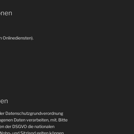
onen
 Onlinediensten).
gen
n der Datenschutzgrundverordnung
genen Daten verarbeiten, mit. Bitte
gen der DSGVO die nationalen
ohn- und Sitzland gelten können.