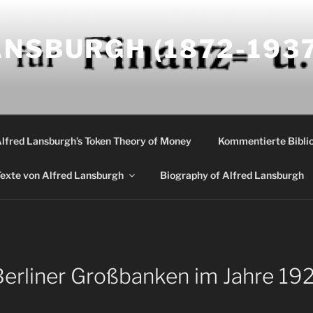
NSBURGH (1872-1937
Alfred Lansburgh’s Token Theory of Money
Kommentierte Biblio
exte von Alfred Lansburgh
Biography of Alfred Lansburgh
erliner Großbanken im Jahre 1