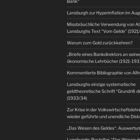
Bank“
Lansburgh zur Hyperinflation im Au
Missbräuchliche Verwendung von Al
Lansburghs Text “Vom Gelde” (1921
Warum zum Gold zurückkehren?
„Briefe eines Bankdirektors an seine
ökonomische Lehrbücher (1921-193
Kommentierte Bibliographie von Alf
Lansburghs einzige systematische
geldtheoretische Schrift “Grundriß d
(1933/34)
Zur Krise in der Volkswirtschaftsleh
wieder geführte und unendliche Dis
„Das Wesen des Geldes“: Auswertu
Lansburghs Besteller: “Das Wesen d