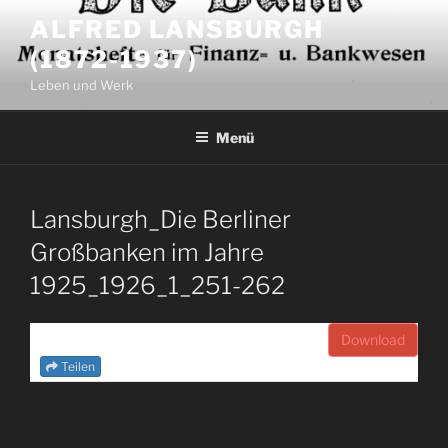
Zum
ALFRED LANSBURGH
Inhalt
(1872-1937)
springen
Leben und Werk
Menü
Lansburgh_Die Berliner
Großbanken im Jahre
1925_1926_1_251-262
Download
Teilen