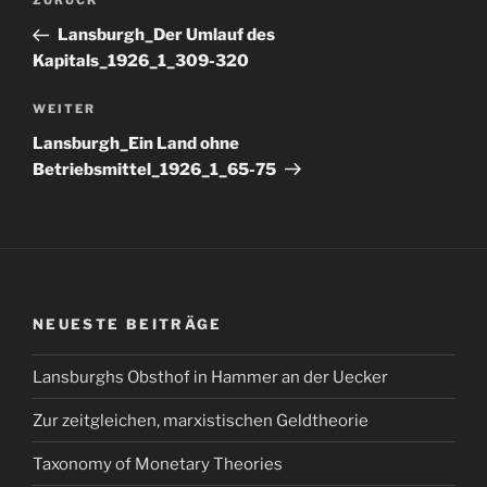
Vorheriger
ZURÜCK
Beitrag
Lansburgh_Der Umlauf des
Kapitals_1926_1_309-320
Nächster
WEITER
Beitrag
Lansburgh_Ein Land ohne
Betriebsmittel_1926_1_65-75
NEUESTE BEITRÄGE
Lansburghs Obsthof in Hammer an der Uecker
Zur zeitgleichen, marxistischen Geldtheorie
Taxonomy of Monetary Theories