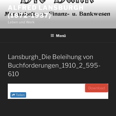
Zum
ALFRED LANSBURGH
Inhalt
(1872-1937)
springen
Leben und Werk
Menü
Lansburgh_Die Beleihung von
Buchforderungen_1910_2_595-
610
Download
Teilen