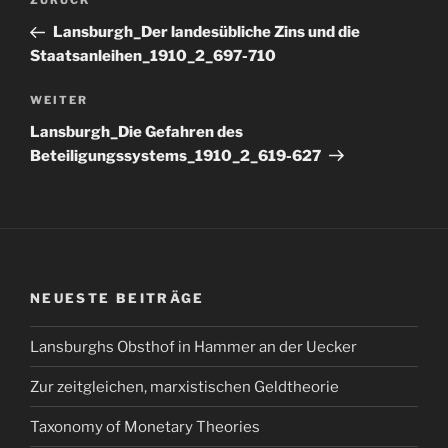
Vorheriger
ZURÜCK
Beitrag
Lansburgh_Der landesübliche Zins und die
Staatsanleihen_1910_2_697-710
Nächster
WEITER
Beitrag
Lansburgh_Die Gefahren des
Beteiligungssystems_1910_2_619-627
NEUESTE BEITRÄGE
Lansburghs Obsthof in Hammer an der Uecker
Zur zeitgleichen, marxistischen Geldtheorie
Taxonomy of Monetary Theories