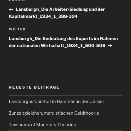
Vorheriger
ZURÜCK
Beitrag
Lansburgh_Die Arbeiter-Siedlung und der
Kapitalmarkt_1934_1_388-394
Nächster
WEITER
Beitrag
Lansburgh_Die Bedeutung des Exports im Rahmen
der nationalen Wirtschaft_1934_1_500-506
NEUESTE BEITRÄGE
Lansburghs Obsthof in Hammer an der Uecker
Zur zeitgleichen, marxistischen Geldtheorie
Taxonomy of Monetary Theories