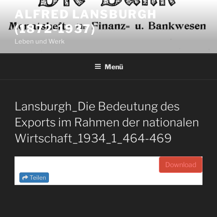
Zum
ALFRED LANSBURGH
Inhalt
(1872-1937)
springen
Leben und Werk
Menü
Lansburgh_Die Bedeutung des
Exports im Rahmen der nationalen
Wirtschaft_1934_1_464-469
Download
Teilen