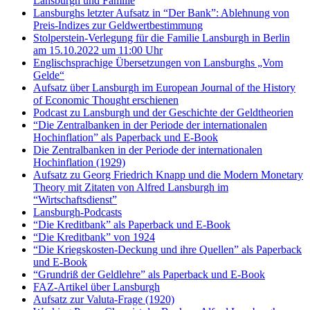
Lansburgh und Familie
Lansburghs letzter Aufsatz in “Der Bank”: Ablehnung von
Preis-Indizes zur Geldwertbestimmung
Stolperstein-Verlegung für die Familie Lansburgh in Berlin
am 15.10.2022 um 11:00 Uhr
Englischsprachige Übersetzungen von Lansburghs „Vom
Gelde“
Aufsatz über Lansburgh im European Journal of the History
of Economic Thought erschienen
Podcast zu Lansburgh und der Geschichte der Geldtheorien
“Die Zentralbanken in der Periode der internationalen
Hochinflation” als Paperback und E-Book
Die Zentralbanken in der Periode der internationalen
Hochinflation (1929)
Aufsatz zu Georg Friedrich Knapp und die Modern Monetary
Theory mit Zitaten von Alfred Lansburgh im
“Wirtschaftsdienst”
Lansburgh-Podcasts
“Die Kreditbank” als Paperback und E-Book
“Die Kreditbank” von 1924
“Die Kriegskosten-Deckung und ihre Quellen” als Paperback
und E-Book
“Grundriß der Geldlehre” als Paperback und E-Book
FAZ-Artikel über Lansburgh
Aufsatz zur Valuta-Frage (1920)