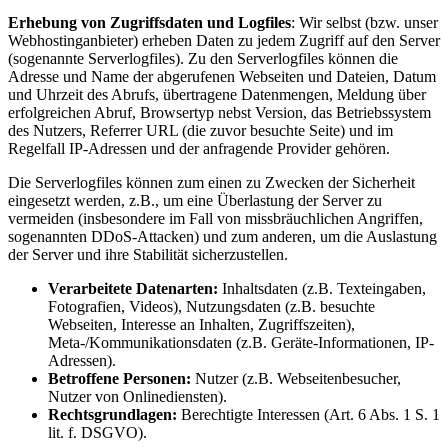
Erhebung von Zugriffsdaten und Logfiles
: Wir selbst (bzw. unser
Webhostinganbieter) erheben Daten zu jedem Zugriff auf den Server
(sogenannte Serverlogfiles). Zu den Serverlogfiles können die
Adresse und Name der abgerufenen Webseiten und Dateien, Datum
und Uhrzeit des Abrufs, übertragene Datenmengen, Meldung über
erfolgreichen Abruf, Browsertyp nebst Version, das Betriebssystem
des Nutzers, Referrer URL (die zuvor besuchte Seite) und im
Regelfall IP-Adressen und der anfragende Provider gehören.
Die Serverlogfiles können zum einen zu Zwecken der Sicherheit
eingesetzt werden, z.B., um eine Überlastung der Server zu
vermeiden (insbesondere im Fall von missbräuchlichen Angriffen,
sogenannten DDoS-Attacken) und zum anderen, um die Auslastung
der Server und ihre Stabilität sicherzustellen.
Verarbeitete Datenarten:
Inhaltsdaten (z.B. Texteingaben,
Fotografien, Videos), Nutzungsdaten (z.B. besuchte
Webseiten, Interesse an Inhalten, Zugriffszeiten),
Meta-/Kommunikationsdaten (z.B. Geräte-Informationen, IP-
Adressen).
Betroffene Personen:
Nutzer (z.B. Webseitenbesucher,
Nutzer von Onlinediensten).
Rechtsgrundlagen:
Berechtigte Interessen (Art. 6 Abs. 1 S. 1
lit. f. DSGVO).