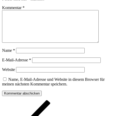
Kommentar
*
Name
*
E-Mail-Adresse
*
Website
Name, E-Mail-Adresse und Website in diesem Browser für
meinen nächsten Kommentar speichern.
Beitragsnavigation
Vorheriger
Beitrag