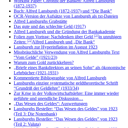
Working Paper: Chronist der Banken: Alfred Lansburgh
(1872-1937)
Buch: Alfred Lansburgh (1872-1937) und “Die Bank”
OCR-Version der Aufsätze von Lansburgh als txt-Dateien
Alfred Lansburghs Grabstätte
Das gute und das schlechte Geld (1917)
Alfred Lansburgh und die Gründung der Bankakademie
Folien zum Vortrag: Nachdenken über Geld in unruhigen
Zeiten: Alfred Lansburgh und „Die Bank“
Lansburgh zur Hyperinflation im August 1923
Missbräuchliche Verwendung von Alfred Lansburghs Text
“Vom Gelde” (1921/23)
Warum zum Gold zurückkehren?
„Briefe eines Bankdirektors an seinen Sohn“ als ökonomische
Lehrbücher (1921-1931)
Kommentierte Bibliographie von Alfred Lansburgh
Lansburghs einzige systematische geldtheoretische Schrift
“Grundriß der Geldlehre” (1933/34)
Zur Krise in der Volkswirtschaftslehre: Eine immer wieder
geführte und unendliche Diskussion…
„Das Wesen des Geldes“: Auswertungen
Lansburghs Besteller: “Das Wesen des Geldes” von 1923
(Teil 3: Die Notenbank)
Lansburghs Besteller: “Das Wesen des Geldes” von 1923
(Teil 2: Valuta)