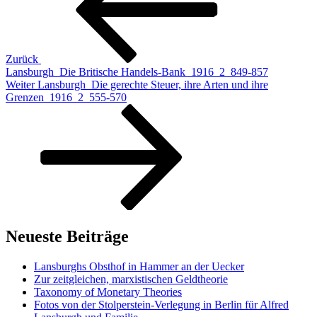
Zurück
Lansburgh_Die Britische Handels-Bank_1916_2_849-857
Nächster
Weiter
Lansburgh_Die gerechte Steuer, ihre Arten und ihre
Beitrag
Grenzen_1916_2_555-570
Neueste Beiträge
Lansburghs Obsthof in Hammer an der Uecker
Zur zeitgleichen, marxistischen Geldtheorie
Taxonomy of Monetary Theories
Fotos von der Stolperstein-Verlegung in Berlin für Alfred