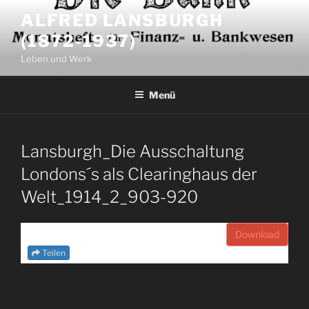
Zum
ALFRED LANSBURGH
Inhalt
(1872-1937)
springen
Leben und Werk
Menü
Lansburgh_Die Ausschaltung
Londons´s als Clearinghaus der
Welt_1914_2_903-920
Download
Teilen