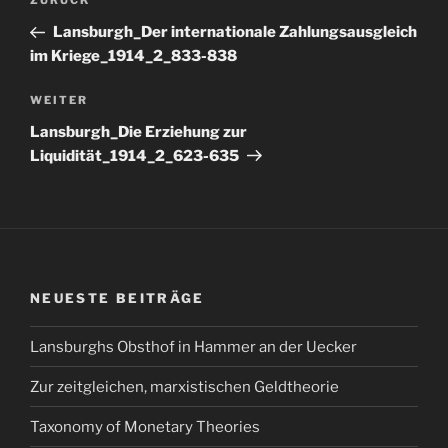
Vorheriger
ZURÜCK
Beitrag
Lansburgh_Der internationale Zahlungsausgleich
im Kriege_1914_2_833-838
Nächster
WEITER
Beitrag
Lansburgh_Die Erziehung zur
Liquidität_1914_2_623-635
NEUESTE BEITRÄGE
Lansburghs Obsthof in Hammer an der Uecker
Zur zeitgleichen, marxistischen Geldtheorie
Taxonomy of Monetary Theories