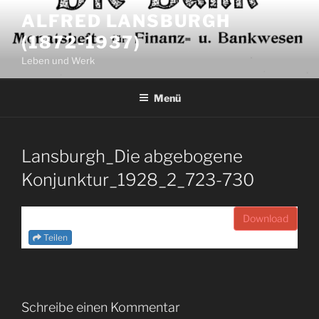
Zum
ALFRED LANSBURGH
Inhalt
(1872-1937)
springen
Leben und Werk
Menü
Lansburgh_Die abgebogene
Konjunktur_1928_2_723-730
Download
Teilen
Schreibe einen Kommentar