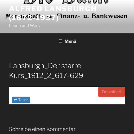
Zum
ALFRED LANSBURGH
Inhalt
(1872-1937)
springen
Leben und Werk
Menü
Lansburgh_Der starre
Kurs_1912_2_617-629
Download
Teilen
Schreibe einen Kommentar