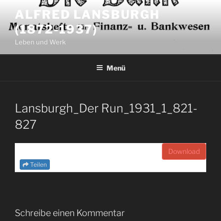
Zum
ALFRED LANSBURGH
Inhalt
(1872-1937)
springen
Leben und Werk
Menü
Lansburgh_Der Run_1931_1_821-
827
Download
Teilen
Schreibe einen Kommentar