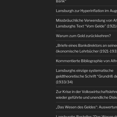
Bank“
Lansburgh zur Hyperinflation im Au
Missbräuchliche Verwendung von Al
Lansburghs Text “Vom Gelde” (1921
Warum zum Gold zurückkehren?
„Briefe eines Bankdirektors an seine
ökonomische Lehrbücher (1921-193
Kommentierte Bibliographie von Alf
Lansburghs einzige systematische
geldtheoretische Schrift “Grundriß d
(1933/34)
Zur Krise in der Volkswirtschaftsleh
wieder geführte und unendliche Dis
„Das Wesen des Geldes“: Auswertu
Lansburghs Besteller: “Das Wesen d