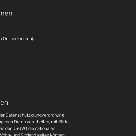
onen
 Onlinediensten).
gen
n der Datenschutzgrundverordnung
genen Daten verarbeiten, mit. Bitte
gen der DSGVO die nationalen
ohn- und Sitzland gelten können.