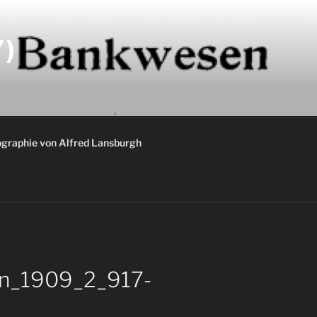
)
graphie von Alfred Lansburgh
en_1909_2_917-