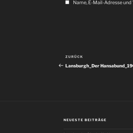
Name, E-Mail-Adresse und 
Beitragsnavigation
Vorheriger
ZURÜCK
Beitrag
Lansburgh_Der Hansabund_1
NEUESTE BEITRÄGE