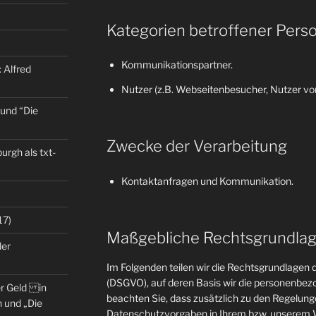
Kategorien betroffener Pers
Kommunikationspartner.
 Alfred
Nutzer (z.B. Webseitenbesucher, Nutzer von
 und “Die
Zwecke der Verarbeitung
rgh als txt-
Kontaktanfragen und Kommunikation.
17)
Maßgebliche Rechtsgrundla
der
Im Folgenden teilen wir die Rechtsgrundlage
(DSGVO), auf deren Basis wir die personenbezo
er Geld in
beachten Sie, dass zusätzlich zu den Regelun
 und „Die
Datenschutzvorgaben in Ihrem bzw. unserem W