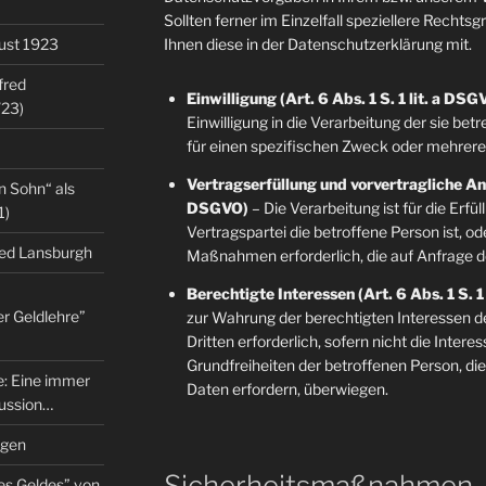
Sollten ferner im Einzelfall speziellere Rechts
gust 1923
Ihnen diese in der Datenschutzerklärung mit.
fred
Einwilligung (Art. 6 Abs. 1 S. 1 lit. a DSG
/23)
Einwilligung in die Verarbeitung der sie b
für einen spezifischen Zweck oder mehre
Vertragserfüllung und vorvertragliche Anfr
n Sohn“ als
DSGVO)
– Die Verarbeitung ist für die Erfü
1)
Vertragspartei die betroffene Person ist, o
red Lansburgh
Maßnahmen erforderlich, die auf Anfrage d
Berechtigte Interessen (Art. 6 Abs. 1 S. 1
er Geldlehre”
zur Wahrung der berechtigten Interessen d
Dritten erforderlich, sofern nicht die Inter
Grundfreiheiten der betroffenen Person, d
re: Eine immer
Daten erfordern, überwiegen.
kussion…
ngen
Sicherheitsmaßnahmen
es Geldes” von