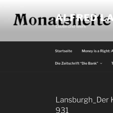
Zum
Inhalt
ALFRED LA
springen
Leben und Werk
Startseite
Money is a Right: 
Die Zeitschrift “Die Bank”
T
Lansburgh_Der 
931