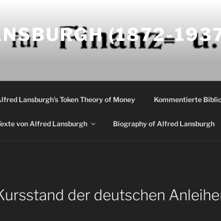
NSBURGH (1872-1937
Alfred Lansburgh’s Token Theory of Money
Kommentierte Biblio
exte von Alfred Lansburgh
Biography of Alfred Lansburgh
Kursstand der deutschen Anleih