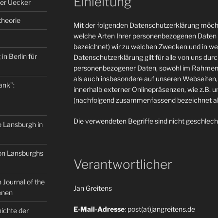
Einleitung
er Uecker
theorie
Mit der folgenden Datenschutzerklärung möcht
welche Arten Ihrer personenbezogenen Daten 
bezeichnet) wir zu welchen Zwecken und in w
in Berlin für
Datenschutzerklärung gilt für alle von uns du
personenbezogener Daten, sowohl im Rahmen 
als auch insbesondere auf unseren Webseiten, 
ank”:
innerhalb externer Onlinepräsenzen, wie z.B. u
(nachfolgend zusammenfassend bezeichnet als
Die verwendeten Begriffe sind nicht geschlech
e Lansburgh in
on Lansburghs
Verantwortlicher
Journal of the
Jan Greitens
enen
E-Mail-Adresse
: post(at)jangreitens.de
ichte der