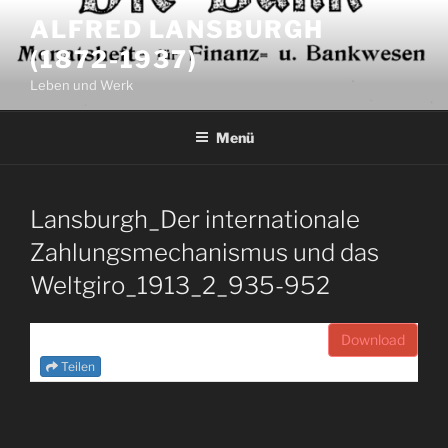
Zum
ALFRED LANSBURGH
Inhalt
(1872-1937)
springen
Leben und Werk
Menü
Lansburgh_Der internationale
Zahlungsmechanismus und das
Weltgiro_1913_2_935-952
Download
Teilen