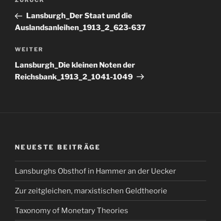
Vorheriger
ZURÜCK
Beitrag
Lansburgh_Der Staat und die
Auslandsanleihen_1913_2_623-637
Nächster
WEITER
Beitrag
Lansburgh_Die kleinen Noten der
Reichsbank_1913_2_1041-1049
NEUESTE BEITRÄGE
Lansburghs Obsthof in Hammer an der Uecker
Zur zeitgleichen, marxistischen Geldtheorie
Taxonomy of Monetary Theories