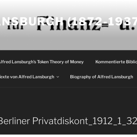
NSBURGH (1872-1937
Alfred Lansburgh’s Token Theory of Money
Kommentierte Biblio
exte von Alfred Lansburgh
Biography of Alfred Lansburgh
erliner Privatdiskont_1912_1_3