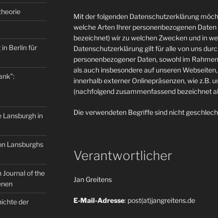
theorie
Mit der folgenden Datenschutzerklärung möcht
welche Arten Ihrer personenbezogenen Daten 
bezeichnet) wir zu welchen Zwecken und in w
in Berlin für
Datenschutzerklärung gilt für alle von uns du
personenbezogener Daten, sowohl im Rahmen 
als auch insbesondere auf unseren Webseiten, 
ank”:
innerhalb externer Onlinepräsenzen, wie z.B. u
(nachfolgend zusammenfassend bezeichnet als
Die verwendeten Begriffe sind nicht geschlech
e Lansburgh in
on Lansburghs
Verantwortlicher
Journal of the
Jan Greitens
enen
E-Mail-Adresse
: post(at)jangreitens.de
ichte der