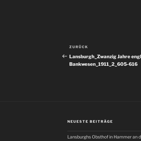
Beitragsnavigation
Vorheriger
ZURÜCK
Beitrag
Lansburgh_Zwanzig Jahre engl
Bankwesen_1911_2_605-616
NEUESTE BEITRÄGE
Lansburghs Obsthof in Hammer an d