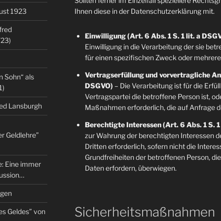
Sollten ferner im Einzelfall speziellere Rechts
gust 1923
Ihnen diese in der Datenschutzerklärung mit.
fred
Einwilligung (Art. 6 Abs. 1 S. 1 lit. a DSG
/23)
Einwilligung in die Verarbeitung der sie b
für einen spezifischen Zweck oder mehre
Vertragserfüllung und vorvertragliche Anfr
n Sohn“ als
DSGVO)
– Die Verarbeitung ist für die Erfü
1)
Vertragspartei die betroffene Person ist, o
red Lansburgh
Maßnahmen erforderlich, die auf Anfrage d
Berechtigte Interessen (Art. 6 Abs. 1 S. 1
er Geldlehre”
zur Wahrung der berechtigten Interessen d
Dritten erforderlich, sofern nicht die Inter
Grundfreiheiten der betroffenen Person, d
re: Eine immer
Daten erfordern, überwiegen.
kussion…
ngen
Sicherheitsmaßnahmen
es Geldes” von