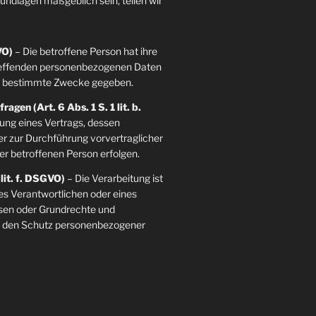
grundlagen maßgeblich sein, teilen wir
VO)
– Die betroffene Person hat ihre
etreffenden personenbezogenen Daten
re bestimmte Zwecke gegeben.
agen (Art. 6 Abs. 1 S. 1 lit. b.
llung eines Vertrags, dessen
der zur Durchführung vorvertraglicher
er betroffenen Person erfolgen.
 lit. f. DSGVO)
– Die Verarbeitung ist
es Verantwortlichen oder eines
essen oder Grundrechte und
ie den Schutz personenbezogener