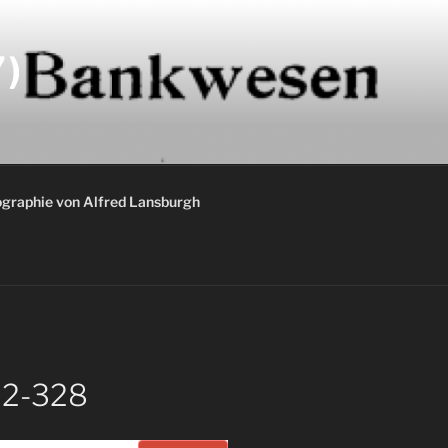
)
graphie von Alfred Lansburgh
22-328