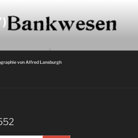
)
graphie von Alfred Lansburgh
552