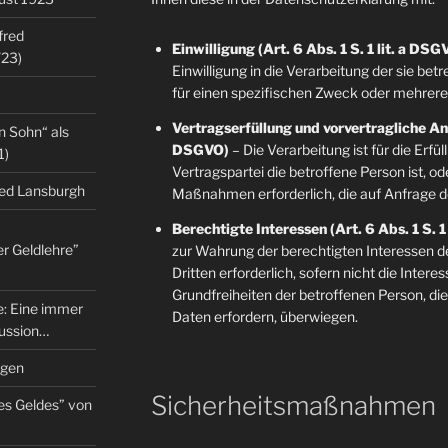
fred
Einwilligung (Art. 6 Abs. 1 S. 1 lit. a DSG
/23)
Einwilligung in die Verarbeitung der sie b
für einen spezifischen Zweck oder mehre
Vertragserfüllung und vorvertragliche Anfr
n Sohn“ als
DSGVO)
– Die Verarbeitung ist für die Erfü
1)
Vertragspartei die betroffene Person ist, o
red Lansburgh
Maßnahmen erforderlich, die auf Anfrage d
Berechtigte Interessen (Art. 6 Abs. 1 S. 1
er Geldlehre”
zur Wahrung der berechtigten Interessen d
Dritten erforderlich, sofern nicht die Inter
Grundfreiheiten der betroffenen Person, d
re: Eine immer
Daten erfordern, überwiegen.
kussion…
ngen
Sicherheitsmaßnahmen
es Geldes” von