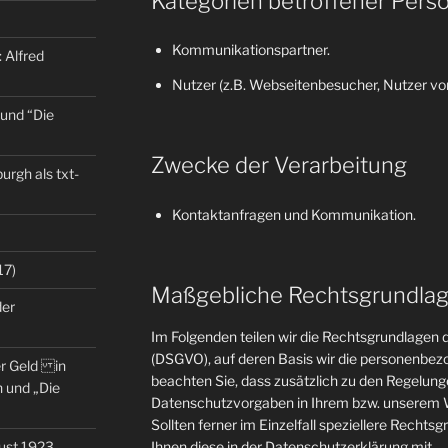
Kategorien betroffener Pers
Kommunikationspartner.
 Alfred
Nutzer (z.B. Webseitenbesucher, Nutzer von
 und “Die
Zwecke der Verarbeitung
rgh als txt-
Kontaktanfragen und Kommunikation.
17)
Maßgebliche Rechtsgrundla
der
Im Folgenden teilen wir die Rechtsgrundlage
(DSGVO), auf deren Basis wir die personenbezo
er Geld in
beachten Sie, dass zusätzlich zu den Regelun
 und „Die
Datenschutzvorgaben in Ihrem bzw. unserem W
Sollten ferner im Einzelfall speziellere Rechts
gust 1923
Ihnen diese in der Datenschutzerklärung mit.