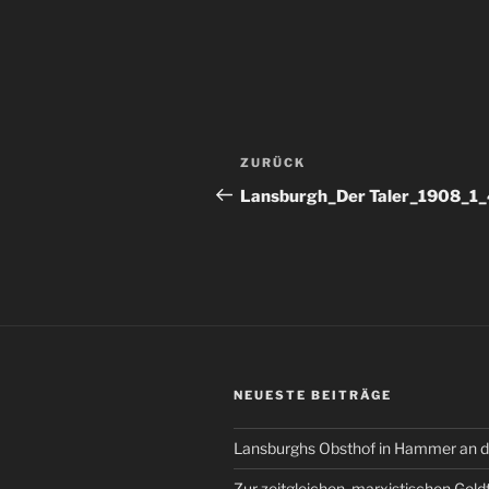
Beitragsnavigation
Vorheriger
ZURÜCK
Beitrag
Lansburgh_Der Taler_1908_1
NEUESTE BEITRÄGE
Lansburghs Obsthof in Hammer an d
Zur zeitgleichen, marxistischen Geld