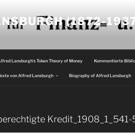
NSBURGH (1872-1937
Alfred Lansburgh’s Token Theory of Money
Kommentierte Biblio
exte von Alfred Lansburgh
Biography of Alfred Lansburgh
berechtigte Kredit_1908_1_541-