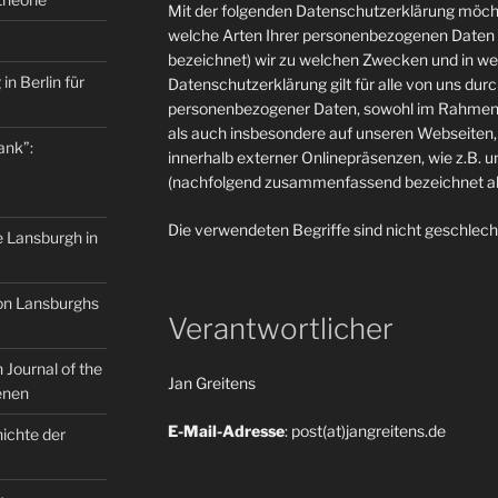
Mit der folgenden Datenschutzerklärung möcht
welche Arten Ihrer personenbezogenen Daten 
bezeichnet) wir zu welchen Zwecken und in w
in Berlin für
Datenschutzerklärung gilt für alle von uns du
personenbezogener Daten, sowohl im Rahmen 
als auch insbesondere auf unseren Webseiten, 
ank”:
innerhalb externer Onlinepräsenzen, wie z.B. u
(nachfolgend zusammenfassend bezeichnet als
Die verwendeten Begriffe sind nicht geschlech
e Lansburgh in
on Lansburghs
Verantwortlicher
Journal of the
Jan Greitens
enen
E-Mail-Adresse
: post(at)jangreitens.de
ichte der