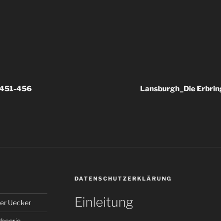
_451-456
Lansburgh_Die Erbri
DATENSCHUTZERKLÄRUNG
Einleitung
er Uecker
theorie