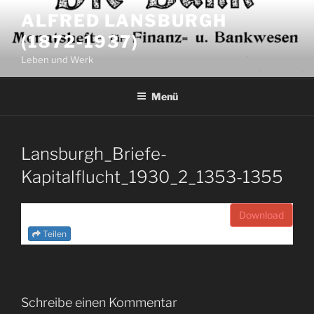
Zum
ALFRED LANSBURGH
Inhalt
(1872-1937)
springen
Leben und Werk
Menü
Lansburgh_Briefe-
Kapitalflucht_1930_2_1353-1355
Download
Teilen
Schreibe einen Kommentar