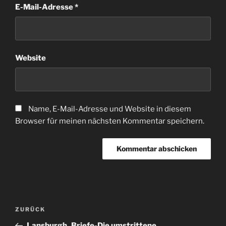
E-Mail-Adresse
*
Website
Name, E-Mail-Adresse und Website in diesem
Browser für meinen nächsten Kommentar speichern.
Beitragsnavigation
Vorheriger
ZURÜCK
Beitrag
Lansburgh_Briefe-Die umstrittene