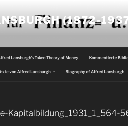
NSBURGH (1872-1937
Alfred Lansburgh’s Token Theory of Money
Kommentierte Biblio
exte von Alfred Lansburgh
Biography of Alfred Lansburgh
fe-Kapitalbildung_1931_1_564-