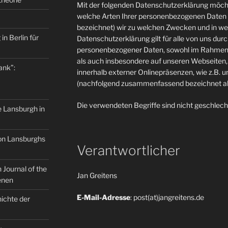
Mit der folgenden Datenschutzerklärung möcht
welche Arten Ihrer personenbezogenen Daten 
bezeichnet) wir zu welchen Zwecken und in w
in Berlin für
Datenschutzerklärung gilt für alle von uns du
personenbezogener Daten, sowohl im Rahmen 
als auch insbesondere auf unseren Webseiten, 
ank”:
innerhalb externer Onlinepräsenzen, wie z.B. u
(nachfolgend zusammenfassend bezeichnet als
Die verwendeten Begriffe sind nicht geschlech
e Lansburgh in
on Lansburghs
Verantwortlicher
Journal of the
Jan Greitens
enen
E-Mail-Adresse
: post(at)jangreitens.de
ichte der