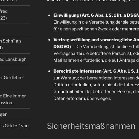
fred
Einwilligung (Art. 6 Abs. 1 S. 1 lit. a DSG
/23)
Einwilligung in die Verarbeitung der sie b
für einen spezifischen Zweck oder mehre
Vertragserfüllung und vorvertragliche Anfr
n Sohn“ als
DSGVO)
– Die Verarbeitung ist für die Erfü
1)
Vertragspartei die betroffene Person ist, o
red Lansburgh
Maßnahmen erforderlich, die auf Anfrage d
Berechtigte Interessen (Art. 6 Abs. 1 S. 1
er Geldlehre”
zur Wahrung der berechtigten Interessen d
Dritten erforderlich, sofern nicht die Inter
Grundfreiheiten der betroffenen Person, d
re: Eine immer
Daten erfordern, überwiegen.
kussion…
ngen
Sicherheitsmaßnahmen
es Geldes” von