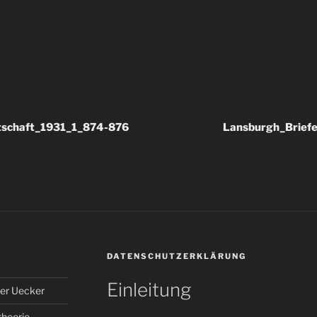
tschaft_1931_1_874-876
Lansburgh_Brief
DATENSCHUTZERKLÄRUNG
Einleitung
er Uecker
theorie