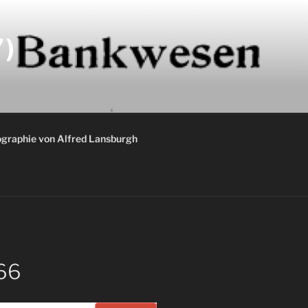
)
graphie von Alfred Lansburgh
566