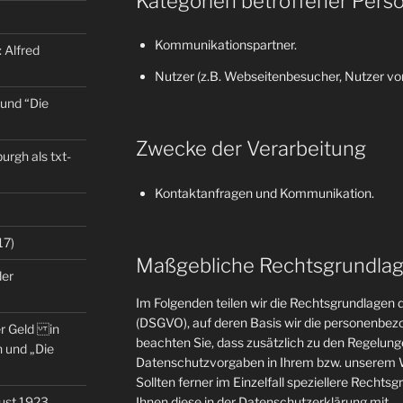
Kategorien betroffener Pers
Kommunikationspartner.
 Alfred
Nutzer (z.B. Webseitenbesucher, Nutzer von
 und “Die
Zwecke der Verarbeitung
rgh als txt-
Kontaktanfragen und Kommunikation.
17)
Maßgebliche Rechtsgrundla
der
Im Folgenden teilen wir die Rechtsgrundlage
(DSGVO), auf deren Basis wir die personenbezo
er Geld in
beachten Sie, dass zusätzlich zu den Regelun
 und „Die
Datenschutzvorgaben in Ihrem bzw. unserem W
Sollten ferner im Einzelfall speziellere Rechts
gust 1923
Ihnen diese in der Datenschutzerklärung mit.