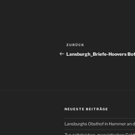
Beitragsnavigation
Vorheriger
ZURÜCK
Beitrag
Lansburgh_Briefe-Hoovers Bo
NEUESTE BEITRÄGE
Lansburghs Obsthof in Hammer an d
Zur zeitgleichen, marxistischen Geld