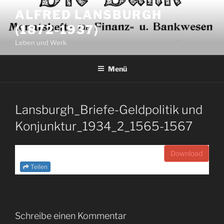
Zum
ALFRED LANSBURGH
Inhalt
(1872-1937)
springen
Leben und Werk
Menü
Lansburgh_Briefe-Geldpolitik und
Konjunktur_1934_2_1565-1567
Download
Teilen
Schreibe einen Kommentar