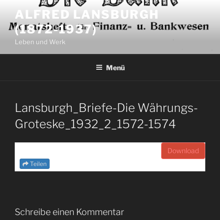
Zum
ALFRED LANSBURGH
Inhalt
(1872-1937)
springen
Leben und Werk
Menü
Lansburgh_Briefe-Die Währungs-
Groteske_1932_2_1572-1574
Download
Teilen
Schreibe einen Kommentar