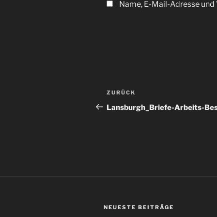
Name, E-Mail-Adresse und 
Beitragsnavigation
Vorheriger
ZURÜCK
Beitrag
Lansburgh_Briefe-Arbeits-B
NEUESTE BEITRÄGE