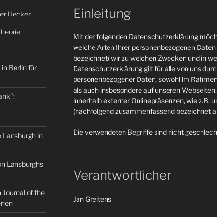
Einleitung
er Uecker
theorie
Mit der folgenden Datenschutzerklärung möcht
welche Arten Ihrer personenbezogenen Daten 
bezeichnet) wir zu welchen Zwecken und in w
in Berlin für
Datenschutzerklärung gilt für alle von uns du
personenbezogener Daten, sowohl im Rahmen 
als auch insbesondere auf unseren Webseiten, 
ank”:
innerhalb externer Onlinepräsenzen, wie z.B. u
(nachfolgend zusammenfassend bezeichnet als
Die verwendeten Begriffe sind nicht geschlech
e Lansburgh in
on Lansburghs
Verantwortlicher
Journal of the
Jan Greitens
enen