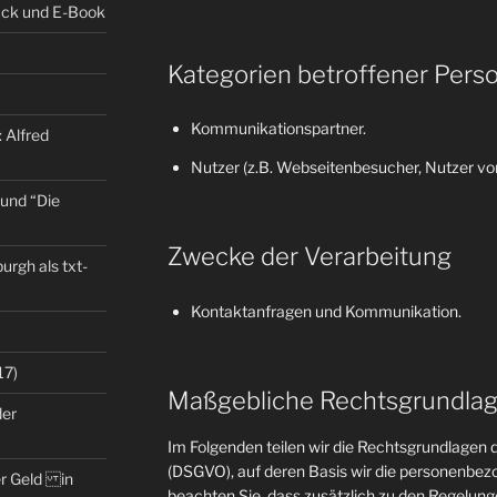
back und E-Book
Kategorien betroffener Pers
Kommunikationspartner.
 Alfred
Nutzer (z.B. Webseitenbesucher, Nutzer von
 und “Die
Zwecke der Verarbeitung
rgh als txt-
Kontaktanfragen und Kommunikation.
17)
Maßgebliche Rechtsgrundla
der
Im Folgenden teilen wir die Rechtsgrundlage
(DSGVO), auf deren Basis wir die personenbezo
er Geld in
beachten Sie, dass zusätzlich zu den Regelun