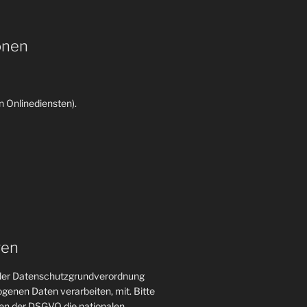
onen
 Onlinediensten).
gen
n der Datenschutzgrundverordnung
genen Daten verarbeiten, mit. Bitte
gen der DSGVO die nationalen