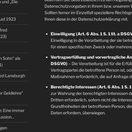
 und „Die
Datenschutzvorgaben in Ihrem bzw. unserem W
Sollten ferner im Einzelfall speziellere Rechts
gust 1923
Ihnen diese in der Datenschutzerklärung mit.
fred
Einwilligung (Art. 6 Abs. 1 S. 1 lit. a DSG
/23)
Einwilligung in die Verarbeitung der sie b
für einen spezifischen Zweck oder mehre
Vertragserfüllung und vorvertragliche Anfr
n Sohn“ als
DSGVO)
– Die Verarbeitung ist für die Erfü
1)
Vertragspartei die betroffene Person ist, o
red Lansburgh
Maßnahmen erforderlich, die auf Anfrage d
Berechtigte Interessen (Art. 6 Abs. 1 S. 1
er Geldlehre”
zur Wahrung der berechtigten Interessen d
Dritten erforderlich, sofern nicht die Inter
Grundfreiheiten der betroffenen Person, d
re: Eine immer
Daten erfordern, überwiegen.
kussion…
ngen