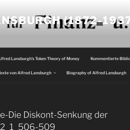
NSBURGH (1872-1937
Alfred Lansburgh’s Token Theory of Money
Kommentierte Biblio
exte von Alfred Lansburgh
Biography of Alfred Lansburgh
e-Die Diskont-Senkung der
32_1_506-509