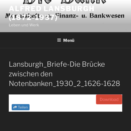
Zum
ALFRED LANSBURGH
Inhalt
(1872-1937)
springen
Leben und Werk
Menü
Lansburgh_Briefe-Die Brücke
zwischen den
Notenbanken_1930_2_1626-1628
Download
Teilen