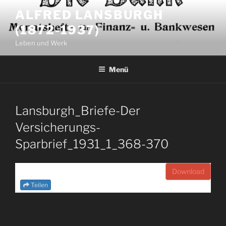
Zum
ALFRED LANSBURGH
Inhalt
(1872-1937)
springen
Leben und Werk
Menü
Lansburgh_Briefe-Der
Versicherungs-
Sparbrief_1931_1_368-370
Download
Teilen