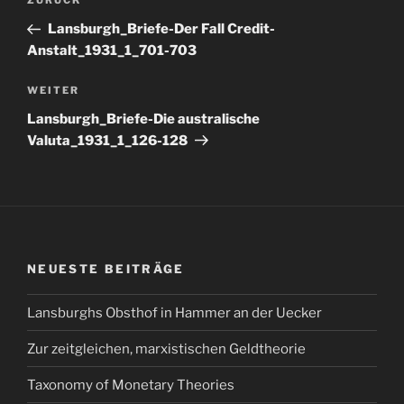
Vorheriger
ZURÜCK
Beitrag
Lansburgh_Briefe-Der Fall Credit-
Anstalt_1931_1_701-703
Nächster
WEITER
Beitrag
Lansburgh_Briefe-Die australische
Valuta_1931_1_126-128
NEUESTE BEITRÄGE
Lansburghs Obsthof in Hammer an der Uecker
Zur zeitgleichen, marxistischen Geldtheorie
Taxonomy of Monetary Theories