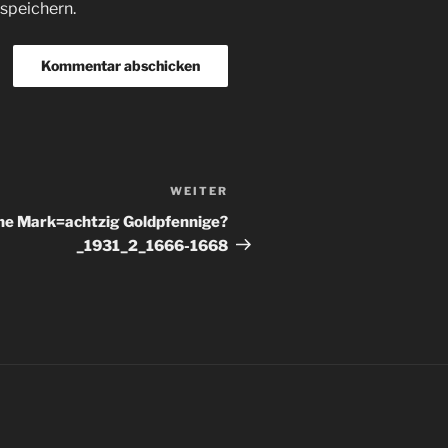
speichern.
WEITER
Nächster
Beitrag
ne Mark=achtzig Goldpfennige?
_1931_2_1666-1668