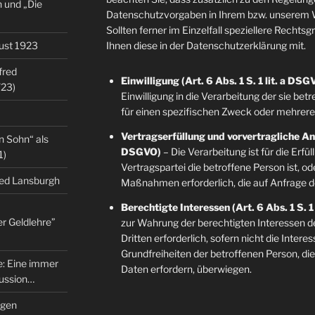
 und „Die
Datenschutzvorgaben in Ihrem bzw. unserem W
Sollten ferner im Einzelfall speziellere Rechts
gust 1923
Ihnen diese in der Datenschutzerklärung mit.
fred
Einwilligung (Art. 6 Abs. 1 S. 1 lit. a DSG
/23)
Einwilligung in die Verarbeitung der sie b
für einen spezifischen Zweck oder mehre
Vertragserfüllung und vorvertragliche Anfr
n Sohn“ als
DSGVO)
– Die Verarbeitung ist für die Erfü
1)
Vertragspartei die betroffene Person ist, o
red Lansburgh
Maßnahmen erforderlich, die auf Anfrage d
Berechtigte Interessen (Art. 6 Abs. 1 S. 1
er Geldlehre”
zur Wahrung der berechtigten Interessen d
Dritten erforderlich, sofern nicht die Inter
Grundfreiheiten der betroffenen Person, d
re: Eine immer
Daten erfordern, überwiegen.
kussion…
ngen