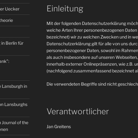
Einleitung
er Uecker
theorie
Mit der folgenden Datenschutzerklärung möcht
welche Arten Ihrer personenbezogenen Daten 
bezeichnet) wir zu welchen Zwecken und in w
in Berlin für
Datenschutzerklärung gilt für alle von uns du
personenbezogener Daten, sowohl im Rahmen 
als auch insbesondere auf unseren Webseiten, 
ank”:
innerhalb externer Onlinepräsenzen, wie z.B. u
(nachfolgend zusammenfassend bezeichnet als
Die verwendeten Begriffe sind nicht geschlech
e Lansburgh in
on Lansburghs
Verantwortlicher
Journal of the
Jan Greitens
enen