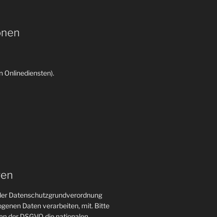
onen
 Onlinediensten).
gen
n der Datenschutzgrundverordnung
genen Daten verarbeiten, mit. Bitte
gen der DSGVO die nationalen