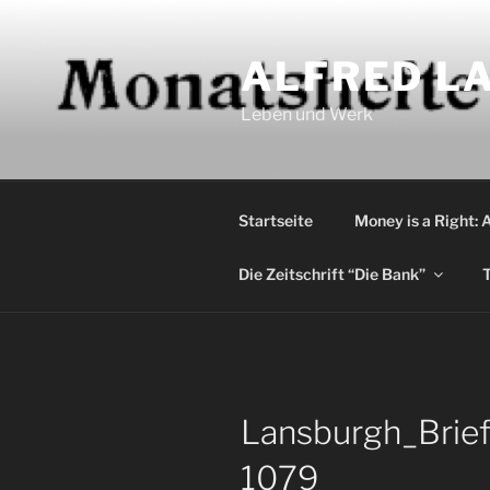
Zum
Inhalt
ALFRED LA
springen
Leben und Werk
Startseite
Money is a Right: 
Die Zeitschrift “Die Bank”
T
Lansburgh_Brief
1079