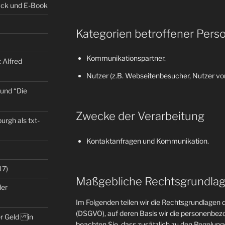
back und E-Book
Kategorien betroffener Pers
Kommunikationspartner.
 Alfred
Nutzer (z.B. Webseitenbesucher, Nutzer von
 und “Die
Zwecke der Verarbeitung
rgh als txt-
Kontaktanfragen und Kommunikation.
17)
Maßgebliche Rechtsgrundla
der
Im Folgenden teilen wir die Rechtsgrundlage
(DSGVO), auf deren Basis wir die personenbezo
er Geld in
beachten Sie, dass zusätzlich zu den Regelun