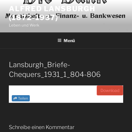
Zum
ALFRED LANSBURGH
Inhalt
(1872-1937)
springen
Leben und Werk
Menü
Lansburgh_Briefe-
Chequers_1931_1_804-806
Download
Teilen
Schreibe einen Kommentar