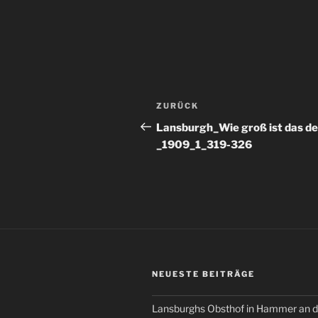
Beitragsnavigation
Vorheriger
ZURÜCK
Beitrag
Lansburgh_Wie groß ist das d
_1909_1_319-326
NEUESTE BEITRÄGE
Lansburghs Obsthof in Hammer an d