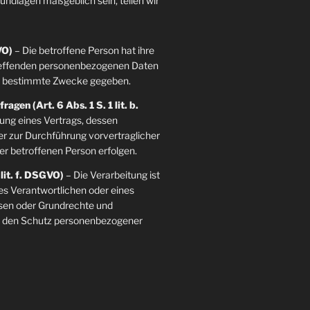
grundlagen maßgeblich sein, teilen wir
VO)
– Die betroffene Person hat ihre
etreffenden personenbezogenen Daten
re bestimmte Zwecke gegeben.
agen (Art. 6 Abs. 1 S. 1 lit. b.
llung eines Vertrags, dessen
der zur Durchführung vorvertraglicher
er betroffenen Person erfolgen.
 lit. f. DSGVO)
– Die Verarbeitung ist
es Verantwortlichen oder eines
essen oder Grundrechte und
ie den Schutz personenbezogener