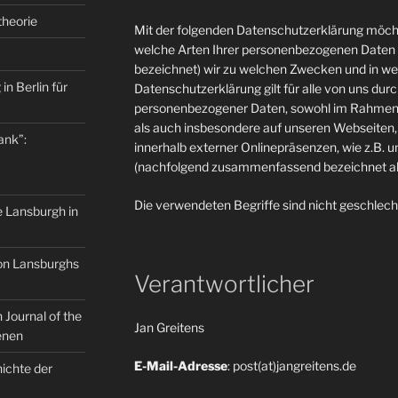
theorie
Mit der folgenden Datenschutzerklärung möcht
welche Arten Ihrer personenbezogenen Daten 
bezeichnet) wir zu welchen Zwecken und in w
in Berlin für
Datenschutzerklärung gilt für alle von uns du
personenbezogener Daten, sowohl im Rahmen 
als auch insbesondere auf unseren Webseiten, 
ank”:
innerhalb externer Onlinepräsenzen, wie z.B. u
(nachfolgend zusammenfassend bezeichnet als
Die verwendeten Begriffe sind nicht geschlech
e Lansburgh in
on Lansburghs
Verantwortlicher
Journal of the
Jan Greitens
enen
E-Mail-Adresse
: post(at)jangreitens.de
ichte der