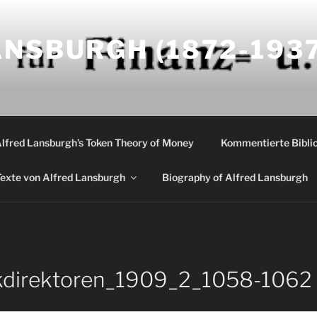
NSBURGH (1872-1937
Alfred Lansburgh’s Token Theory of Money
Kommentierte Biblio
exte von Alfred Lansburgh
Biography of Alfred Lansburgh
kdirektoren_1909_2_1058-1062