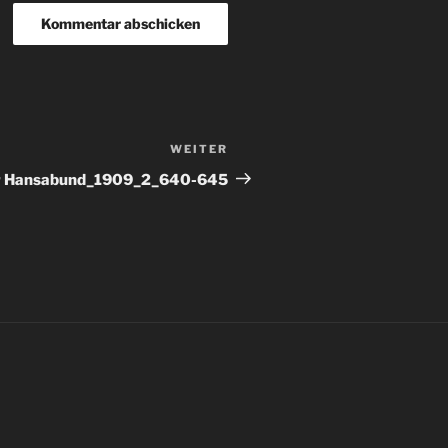
WEITER
Nächster
Beitrag
r Hansabund_1909_2_640-645