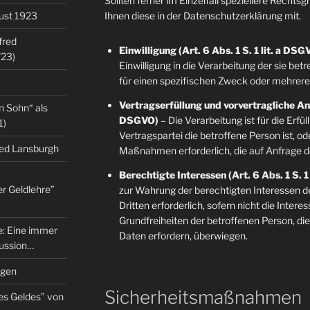
Sollten ferner im Einzelfall speziellere Rechts
gust 1923
Ihnen diese in der Datenschutzerklärung mit.
fred
Einwilligung (Art. 6 Abs. 1 S. 1 lit. a DSG
/23)
Einwilligung in die Verarbeitung der sie b
für einen spezifischen Zweck oder mehre
Vertragserfüllung und vorvertragliche Anfr
n Sohn“ als
DSGVO)
– Die Verarbeitung ist für die Erfü
1)
Vertragspartei die betroffene Person ist, o
red Lansburgh
Maßnahmen erforderlich, die auf Anfrage d
Berechtigte Interessen (Art. 6 Abs. 1 S. 1
er Geldlehre”
zur Wahrung der berechtigten Interessen d
Dritten erforderlich, sofern nicht die Inter
Grundfreiheiten der betroffenen Person, d
re: Eine immer
Daten erfordern, überwiegen.
kussion…
ngen
Sicherheitsmaßnahmen
es Geldes” von