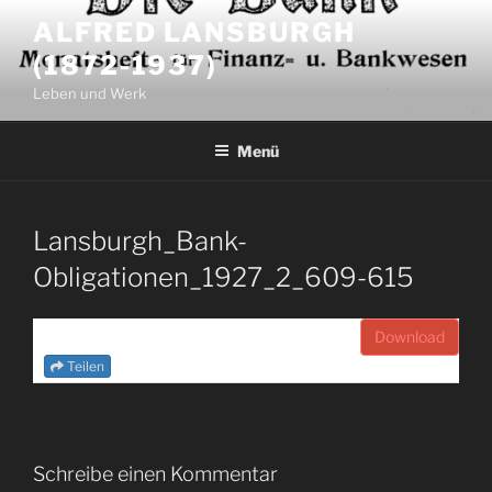
Zum
ALFRED LANSBURGH
Inhalt
(1872-1937)
springen
Leben und Werk
Menü
Lansburgh_Bank-
Obligationen_1927_2_609-615
Download
Teilen
Schreibe einen Kommentar