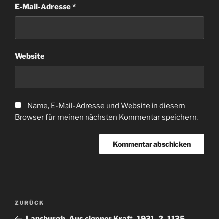
E-Mail-Adresse
*
Website
Name, E-Mail-Adresse und Website in diesem
Browser für meinen nächsten Kommentar speichern.
Beitragsnavigation
Vorheriger
ZURÜCK
Beitrag
Lansburgh_Aus eigener Kraft_1931_2_1135-