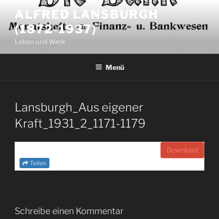
Zum
ALFRED LANSBURGH
Inhalt
(1872-1937)
springen
Leben und Werk
Menü
Lansburgh_Aus eigener
Kraft_1931_2_1171-1179
Download
Teilen
Schreibe einen Kommentar