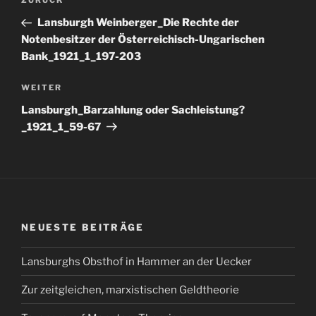
Vorheriger
ZURÜCK
Beitrag
Lansburgh Weinberger_Die Rechte der
Notenbesitzer der Österreichisch-Ungarischen
Bank_1921_1_197-203
Nächster
WEITER
Beitrag
Lansburgh_Barzahlung oder Sachleistung?
_1921_1_59-67
NEUESTE BEITRÄGE
Lansburghs Obsthof in Hammer an der Uecker
Zur zeitgleichen, marxistischen Geldtheorie