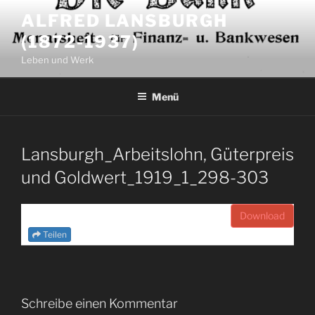
Zum
ALFRED LANSBURGH
Inhalt
(1872-1937)
springen
Leben und Werk
Menü
Lansburgh_Arbeitslohn, Güterpreis
und Goldwert_1919_1_298-303
Download
Teilen
Schreibe einen Kommentar