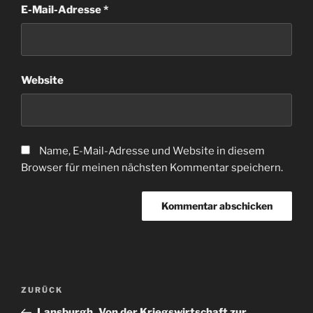
E-Mail-Adresse
*
Website
Name, E-Mail-Adresse und Website in diesem
Browser für meinen nächsten Kommentar speichern.
Beitragsnavigation
Vorheriger
ZURÜCK
Beitrag
Lansburgh_Von der Kriegswirtschaft zur