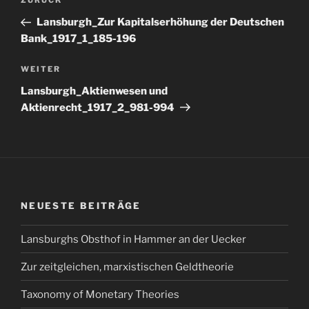
Vorheriger
ZURÜCK
Beitrag
Lansburgh_Zur Kapitalserhöhung der Deutschen
Bank_1917_1_185-196
Nächster
WEITER
Beitrag
Lansburgh_Aktienwesen und
Aktienrecht_1917_2_981-994
NEUESTE BEITRÄGE
Lansburghs Obsthof in Hammer an der Uecker
Zur zeitgleichen, marxistischen Geldtheorie
Taxonomy of Monetary Theories