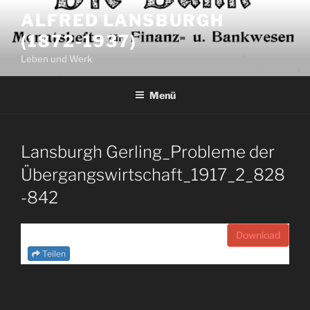
Zum
ALFRED LANSBURGH
Inhalt
(1872-1937)
springen
Leben und Werk
Menü
Lansburgh Gerling_Probleme der
Übergangswirtschaft_1917_2_828
-842
Download
Teilen