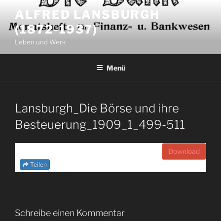
Zum
ALFRED LANSBURGH
Inhalt
(1872-1937)
springen
Leben und Werk
Menü
Lansburgh_Die Börse und ihre
Besteuerung_1909_1_499-511
Download
Teilen
Schreibe einen Kommentar