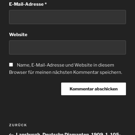
E-Mail-Adresse
*
Website
Name, E-Mail-Adresse und Website in diesem
Browser für meinen nächsten Kommentar speichern.
Beitragsnavigation
Vorheriger
ZURÜCK
Beitrag
Lansburgh_Deutsche Diamanten_1909_1_105-