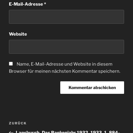
E-Mail-Adresse
*
Website
Name, E-Mail-Adresse und Website in diesem
Browser für meinen nächsten Kommentar speichern.
Beitragsnavigation
Vorheriger
ZURÜCK
Beitrag
Lansburgh_Das Bankenjahr 1932_1933_1_884-