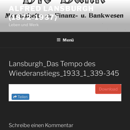
Zum
ALFRED LANSBURGH
Inhalt
(1872-1937)
springen
Leben und Werk
Menü
Lansburgh_Das Tempo des
Wiederanstiegs_1933_1_339-345
Download
Teilen
Schreibe einen Kommentar