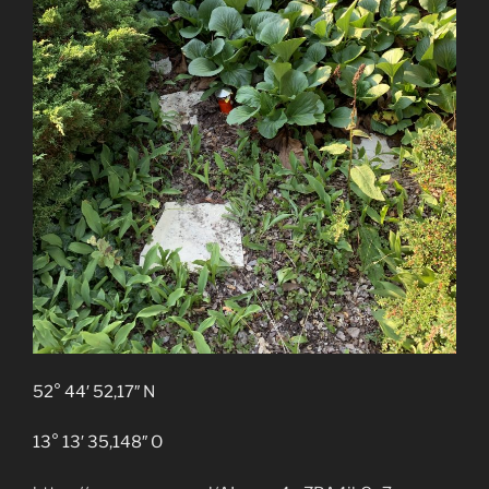
52° 44′ 52,17″ N
13° 13′ 35,148″ O