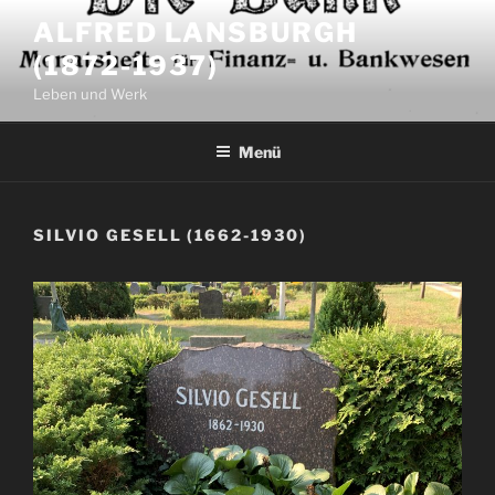
Zum
ALFRED LANSBURGH
Inhalt
(1872-1937)
springen
Leben und Werk
Menü
SILVIO GESELL (1662-1930)