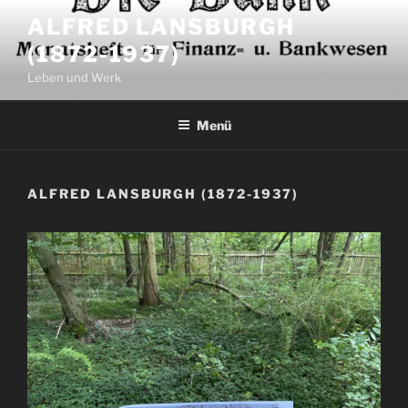
Zum
ALFRED LANSBURGH
Inhalt
(1872-1937)
springen
Leben und Werk
Menü
ALFRED LANSBURGH (1872-1937)