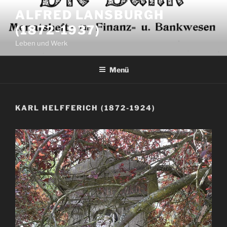
Zum
ALFRED LANSBURGH
Inhalt
(1872-1937)
springen
Leben und Werk
Menü
KARL HELFFERICH (1872-1924)