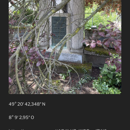
49° 20′ 42,348″ N
8° 9′ 2,95″ O